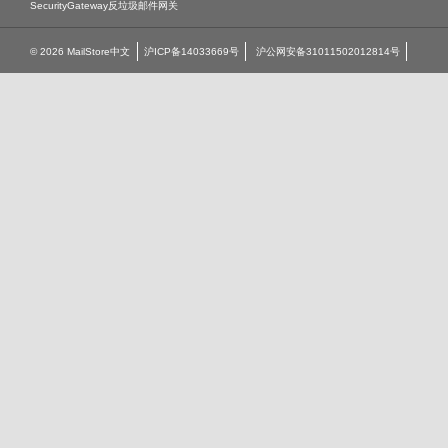
SecurityGateway反垃圾邮件网关
© 2026 MailStore中文
沪ICP备14033669号
沪公网安备31011502012814号