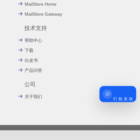
MailStore Home
MailStore Gateway
技术支持
帮助中心
下载
白皮书
产品问答
公司
联系我们
关于我们
友情链接:
上海云璨信息技术有限公司
MDaemon邮件系统
Zimbra邮件系统
SecurityGateway反垃圾邮件网关