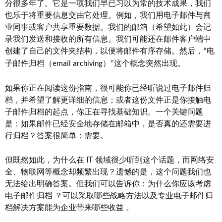
分很多年了。它是一项我们早已习以为常的技术成果，我们
也乐于将重要信息交由它处理。例如，我们用电子邮件与商
业同事或客户共享重要数据。我们的邮箱（希望如此）会记
录我们发送和接收的所有信息。我们可能还在邮件客户端中
创建了自己的文件夹结构，以便将邮件有序存储。然后，
电
“
子邮件归档（
）
这个概念突然出现。
email archiving
”
如果你正在阅读这份指南，很可能你已经听说过电子邮件归
档，并希望了解更详细的信息；或者这份文件正是你接触电
子邮件归档的起点，你正在寻找基础知识。一个关键问题
是：如果邮件已经安全地存储在邮箱中，是否真的还需要进
行归档？答案很简单：需要。
但既然如此，为什么在
IT
领域很少听到这个话题，而网络安
全、物联网等概念却频繁出现？遗憾的是，这个问题我们也
无法给出明确答案。但我们可以告诉你：为什么你应该考虑
电子邮件归档
？
可以采取哪些战略方法以及专业电子邮件归
档解决方案能为企业带来哪些收益
。