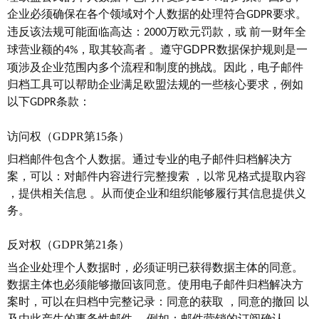
企业必须确保在各个领域对个人数据的处理符合
要求。
GDPR
违反该法规可能面临高达：
万欧元罚款，或 前一财年全
2000
球营业额的
，取其较高者
。
遵守
GDPR
数据保护规则是一
4%
项涉及企业范围内多个流程和制度的挑战。因此，电子邮件
归档工具可以帮助企业满足欧盟法规的一些核心要求，例如
以下
条款：
GDPR
访问权（
GDPR第15条）
归档邮件包含个人数据。通过专业的电子邮件归档解决方
案，可以：对邮件内容进行完整搜索
，
以常见格式提取内容
，
提供相关信息
。
从而使企业和组织能够履行其信息提供义
务。
反对权（
GDPR第21条）
当企业处理个人数据时，必须证明已获得数据主体的同意。
数据主体也必须能够撤回该同意。使用电子邮件归档解决方
案时，可以在归档中完整记录：同意的获取
，
同意的撤回
以
及由此产生的事务性邮件
。
例如：邮件营销的订阅确认