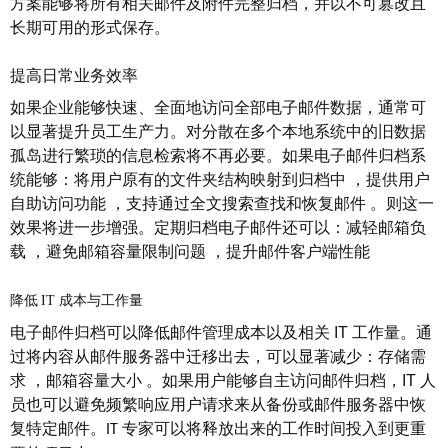
方案能够将所有相关邮件及附件完整归档，并以不可篡改且
长期可用的形式保存。
提高日常业务效率
如果企业能够快速、全面地访问全部电子邮件数据，通常可
以显著提升员工生产力。对分散在多个本地系统中的旧数据
孤岛进行繁琐的信息检索将不再必要。如果电子邮件归档系
统能够：将用户原有的文件夹结构映射到归档中
，
提供用户
自助访问功能
，
支持通过全文搜索查找和恢复邮件
。
则这一
效果将进一步增强
。
定期归档电子邮件还可以：减轻邮箱负
载
，
避免邮箱容量限制问题
，
提升邮件客户端性能
降
低
IT 成本与工作量
电子邮件归档可以降低邮件管理成本以及相关
IT
工作量。通
过将内容从邮件服务器中迁移出去，可以显著减少：存储需
求
，
邮箱容量大小
。
如果用户能够自主访问邮件归档，
IT
人
员也可以避免频繁响应用户请求来从备份或邮件服务器中恢
复特定邮件。
专家可以将释放出来的工作时间投入到更重
IT