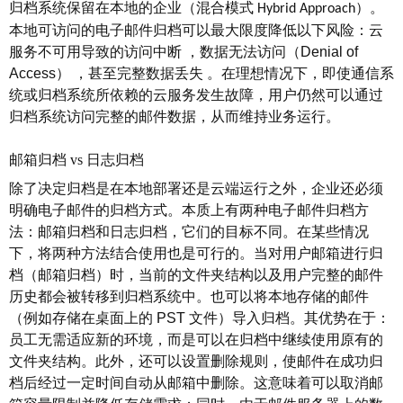
归档系统保留在本地的企业（混合模式
）。
Hybrid Approach
本地可访问的电子邮件归档可以最大限度降低以下风险：云
服务不可用导致的访问中断
，
数据无法访问（
Denial of
Access
）
，
甚至完整数据丢失
。
在理想情况下，即使通信系
统或归档系统所依赖的云服务发生故障，用户仍然可以通过
归档系统访问完整的邮件数据，从而维持业务运行。
邮箱归档
vs 日志归档
除了决定归档是在本地部署还是云端运行之外，企业还必须
明确电子邮件的归档方式。本质上有两种电子邮件归档方
法：邮箱归档和日志归档，它们的目标不同。在某些情况
下，将两种方法结合使用也是可行的。当对用户邮箱进行归
档（邮箱归档）时，当前的文件夹结构以及用户完整的邮件
历史都会被转移到归档系统中。也可以将本地存储的邮件
（例如存储在桌面上的
PST
文件）导入归档。其优势在于：
员工无需适应新的环境，而是可以在归档中继续使用原有的
文件夹结构。此外，还可以设置删除规则，使邮件在成功归
档后经过一定时间自动从邮箱中删除。这意味着可以取消邮