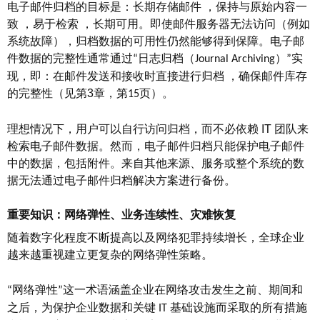
电子邮件归档的目标是：长期存储邮件
，
保持与原始内容一
致
，
易于检索
，
长期可用
。
即使邮件服务器无法访问（例如
系统故障），归档数据的可用性仍然能够得到保障。电子邮
件数据的完整性通常通过
日志归档（
）
实
“
Journal Archiving
”
现，即：在邮件发送和接收时直接进行归档
，
确保邮件库存
的完整性（见第
3
章，第
页）
。
15
理想情况下，用户可以自行访问归档，而不必依赖
IT
团队来
检索电子邮件数据。然而，电子邮件归档只能保护电子邮件
中的数据，包括附件。来自其他来源、服务或整个系统的数
据无法通过电子邮件归档解决方案进行备份。
重要知识：网络弹性、业务连续性、灾难恢复
随着数字化程度不断提高以及网络犯罪持续增长，全球企业
越来越重视建立更复杂的网络弹性策略。
网络弹性
这一术语涵盖企业在网络攻击发生之前、期间和
“
”
之后，为保护企业数据和关键
基础设施而采取的所有措施
IT