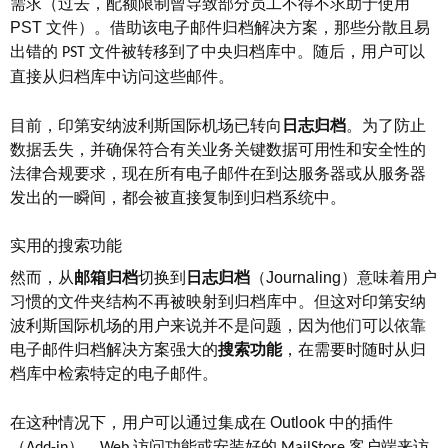
需求（过去，配额限制曾导致部分员工不得不求助于使用
PST
文件）。借助该电子邮件归档解决方案，那些分散且易
出错的
文件被转移到了中央归档库中。随后，用户可以
PST
直接从归档库中访问这些邮件。
目前，印第安纳波利斯国际机场已转向
日志归档
。为了防止
数据丢失，并确保符合有关业务关键数据可用性和安全性的
法律合规要求，现在所有电子邮件在到达服务器或从服务器
发出的一瞬间，都会被直接复制到归档系统中。
实用的搜索功能
然而，从
邮箱归档
切换到
日志归档
（
Journaling
）意味着用户
习惯的文件夹结构不再被映射到归档库中。但这对印第安纳
波利斯国际机场的用户来说并不是问题，因为他们可以依靠
电子邮件归档解决方案强大的
搜索功能
，在需要时随时从归
档库中检索特定的电子邮件。
在这种情况下，用户可以通过集成在
Outlook
中的插件
（
）、
访问功能或安装好的
客户端来访