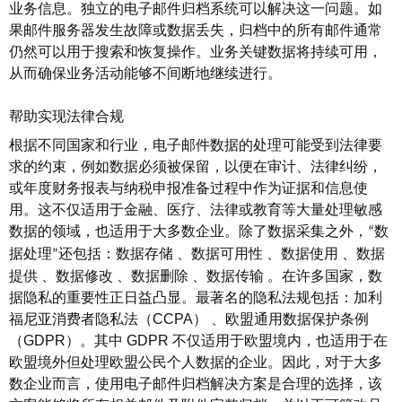
业务信息。独立的电子邮件归档系统可以解决这一问题。如
果邮件服务器发生故障或数据丢失，归档中的所有邮件通常
仍然可以用于搜索和恢复操作。业务关键数据将持续可用，
从而确保业务活动能够不间断地继续进行。
帮助实现法律合规
根据不同国家和行业，电子邮件数据的处理可能受到法律要
求的约束，例如数据必须被保留，以便在审计、法律纠纷，
或年度财务报表与纳税申报准备过程中作为证据和信息使
用。这不仅适用于金融、医疗、法律或教育等大量处理敏感
数据的领域，也适用于大多数企业。除了数据采集之外，
数
“
据处理
还包括：数据存储
、
数据可用性
、
数据使用
、
数据
”
提供
、
数据修改
、
数据删除
、
数据传输
。
在许多国家，数
据隐私的重要性正日益凸显。最著名的隐私法规包括：加利
福尼亚消费者隐私法（
CCPA
）
、
欧盟通用数据保护条例
（
GDPR
）
。
其中
GDPR
不仅适用于欧盟境内，也适用于在
欧盟境外但处理欧盟公民个人数据的企业。因此，对于大多
数企业而言，使用电子邮件归档解决方案是合理的选择，该